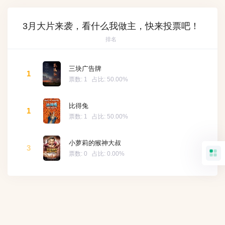
3月大片来袭，看什么我做主，快来投票吧！
排名
三块广告牌
1
票数:
1
占比:
50.00%
比得兔
1
票数:
1
占比:
50.00%
小萝莉的猴神大叔
3
票数:
0
占比:
0.00%