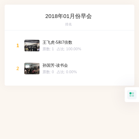
2018年01月份早会
排名
王飞虎-5和7倍数
1
票数:
1
占比:
100.00%
孙国芳-读书会
2
票数:
0
占比:
0.00%