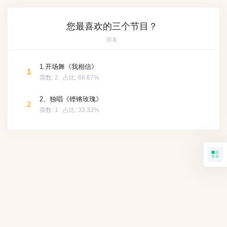
您最喜欢的三个节目？
排名
1.开场舞《我相信》
1
票数:
2
占比:
66.67%
2、独唱《铿锵玫瑰》
2
票数:
1
占比:
33.33%