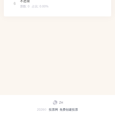
不恐育
6
票数:
0
占比:
0.00%
ZH
2026©
投票网
免费创建投票