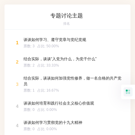
专题讨论主题
排名
谈谈如何学习、遵守党章与党纪党规
1
票数:
3
占比:
50.00%
结合实际，谈谈“入党为什么，为党干什么”
2
票数:
2
占比:
33.33%
结合实际，谈谈如何加强党性修养，做一名合格的共产党
3
员
票数:
1
占比:
16.67%
谈谈如何培育和践行社会主义核心价值观
4
票数:
0
占比:
0.00%
谈谈如何学习贯彻党的十九大精神
4
票数:
0
占比:
0.00%