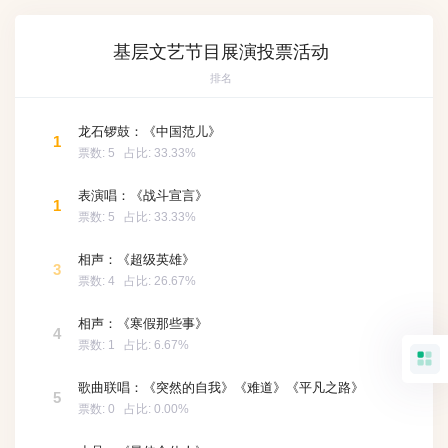
基层文艺节目展演投票活动
排名
龙石锣鼓：《中国范儿》
1
票数:
5
占比:
33.33%
表演唱：《战斗宣言》
1
票数:
5
占比:
33.33%
相声：《超级英雄》
3
票数:
4
占比:
26.67%
相声：《寒假那些事》
4
票数:
1
占比:
6.67%
歌曲联唱：《突然的自我》《难道》《平凡之路》
5
票数:
0
占比:
0.00%