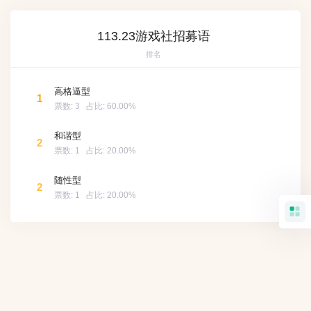
113.23游戏社招募语
排名
高格逼型
1
票数:
3
占比:
60.00%
和谐型
2
票数:
1
占比:
20.00%
随性型
2
票数:
1
占比:
20.00%