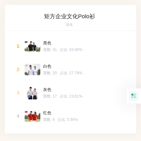
矩方企业文化Polo衫
排名
黑色
1
票数:
31
占比:
43.06%
白色
2
票数:
20
占比:
27.78%
灰色
3
票数:
17
占比:
23.61%
红色
4
票数:
4
占比:
5.56%