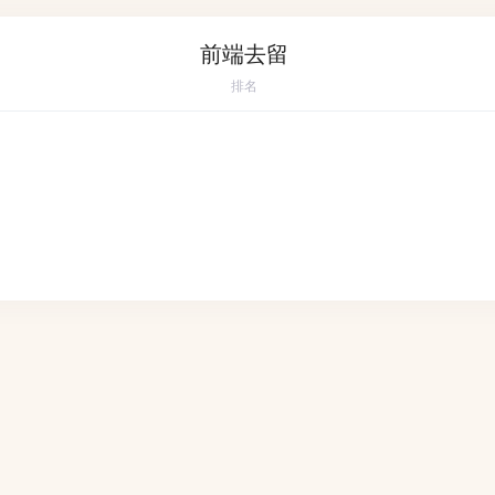
前端去留
排名