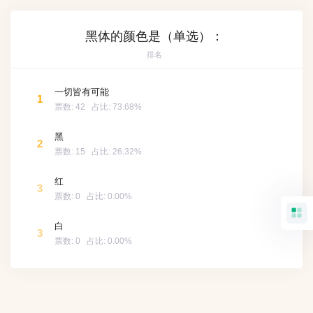
黑体的颜色是（单选）：
排名
一切皆有可能
1
票数:
42
占比:
73.68%
黑
2
票数:
15
占比:
26.32%
红
3
票数:
0
占比:
0.00%
白
3
票数:
0
占比:
0.00%