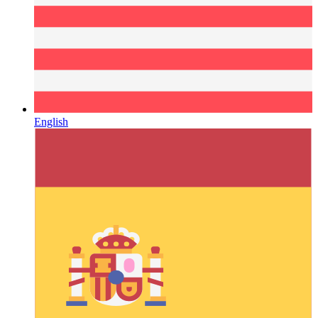
English