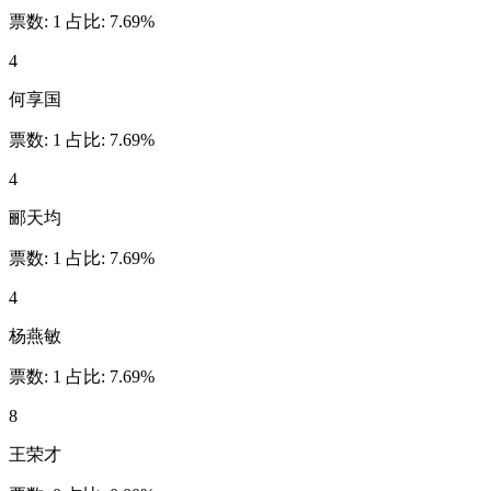
票数:
1
占比:
7.69%
4
何享国
票数:
1
占比:
7.69%
4
郦天均
票数:
1
占比:
7.69%
4
杨燕敏
票数:
1
占比:
7.69%
8
王荣才