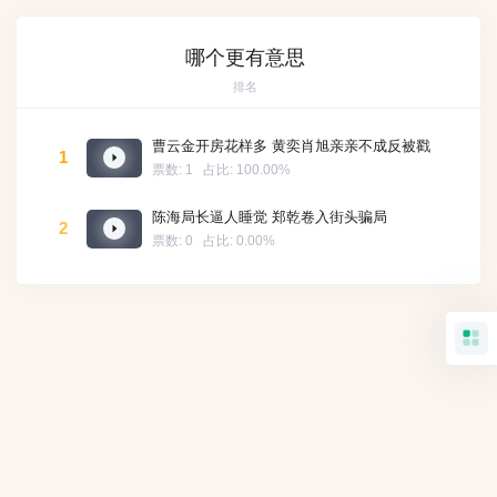
哪个更有意思
排名
曹云金开房花样多 黄奕肖旭亲亲不成反被戳
1
票数:
1
占比:
100.00%
陈海局长逼人睡觉 郑乾卷入街头骗局
2
票数:
0
占比:
0.00%