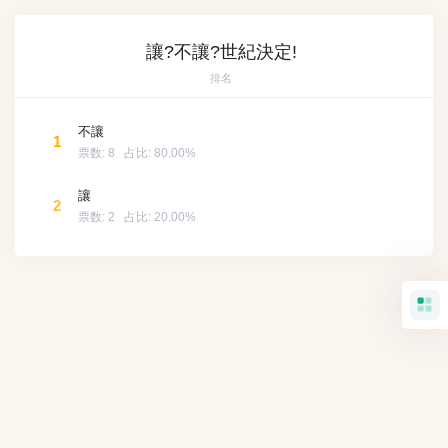
讓?不讓?世紀決定!
排名
不讓
1
票数:
8
占比:
80.00%
讓
2
票数:
2
占比:
20.00%