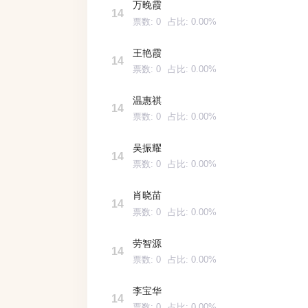
万晚霞
14
票数:
0
占比:
0.00%
王艳霞
14
票数:
0
占比:
0.00%
温惠祺
14
票数:
0
占比:
0.00%
吴振耀
14
票数:
0
占比:
0.00%
肖晓苗
14
票数:
0
占比:
0.00%
劳智源
14
票数:
0
占比:
0.00%
李宝华
14
票数:
0
占比:
0.00%