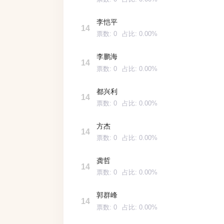
李恺平
14
票数:
0
占比:
0.00%
李鹏海
14
票数:
0
占比:
0.00%
都兴利
14
票数:
0
占比:
0.00%
方杰
14
票数:
0
占比:
0.00%
龚哲
14
票数:
0
占比:
0.00%
郭群峰
14
票数:
0
占比:
0.00%