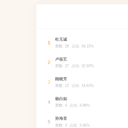
杜元诚
1
票数:
28
占比:
34.15%
卢筱艺
2
票数:
27
占比:
32.93%
顾晓芳
3
票数:
12
占比:
14.63%
杨白如
4
票数:
4
占比:
4.88%
孙海音
5
票数:
3
占比:
3.66%