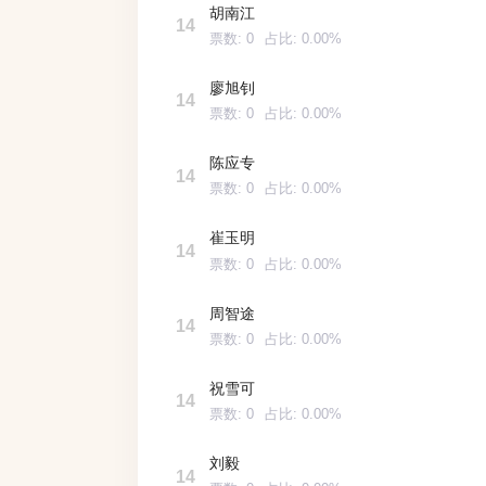
胡南江
14
票数:
0
占比:
0.00%
廖旭钊
14
票数:
0
占比:
0.00%
陈应专
14
票数:
0
占比:
0.00%
崔玉明
14
票数:
0
占比:
0.00%
周智途
14
票数:
0
占比:
0.00%
祝雪可
14
票数:
0
占比:
0.00%
刘毅
14