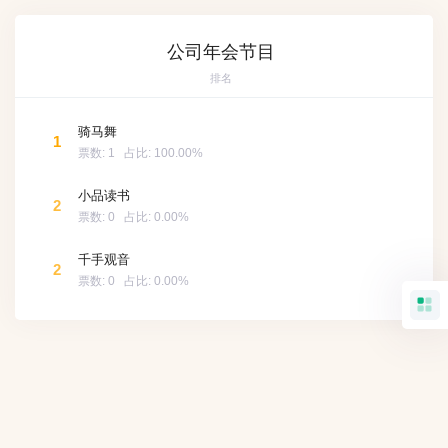
公司年会节目
排名
骑马舞
1
票数:
1
占比:
100.00%
小品读书
2
票数:
0
占比:
0.00%
千手观音
2
票数:
0
占比:
0.00%