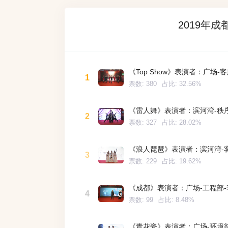
2019年
《Top Show》表演者：广场-
1
票数:
380
占比:
32.56%
《雷人舞》表演者：滨河湾-秩
2
票数:
327
占比:
28.02%
《浪人琵琶》表演者：滨河湾-
3
票数:
229
占比:
19.62%
《成都》表演者：广场-工程部-
4
票数:
99
占比:
8.48%
《青花瓷》表演者：广场-环境