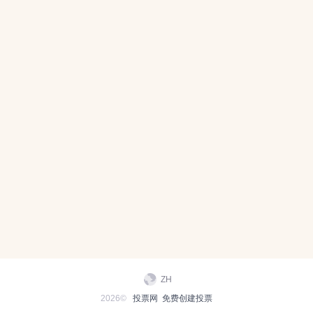
ZH
2026©
投票网
免费创建投票