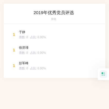
2019年优秀党员评选
排名
于静
1
票数:
0
占比:
0.00%
徐昰瑾
1
票数:
0
占比:
0.00%
彭军峰
1
票数:
0
占比:
0.00%