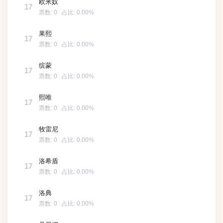
欧米奴
17
票数:
0
占比:
0.00%
果熙
17
票数:
0
占比:
0.00%
缤蒙
17
票数:
0
占比:
0.00%
熙唯
17
票数:
0
占比:
0.00%
牧雷尼
17
票数:
0
占比:
0.00%
洛希盾
17
票数:
0
占比:
0.00%
洛典
17
票数:
0
占比:
0.00%