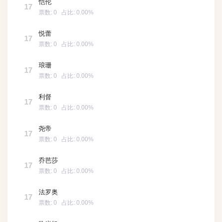
恺伦
17
票数:
0
占比:
0.00%
悦蕾
17
票数:
0
占比:
0.00%
琅珊
17
票数:
0
占比:
0.00%
利督
17
票数:
0
占比:
0.00%
尧帝
17
票数:
0
占比:
0.00%
乔芭莎
17
票数:
0
占比:
0.00%
法罗奥
17
票数:
0
占比:
0.00%