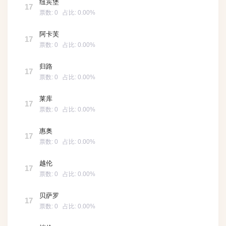
纽宾堡
17
票数:
0
占比:
0.00%
阿卡芙
17
票数:
0
占比:
0.00%
归路
17
票数:
0
占比:
0.00%
莱库
17
票数:
0
占比:
0.00%
惠奥
17
票数:
0
占比:
0.00%
越伦
17
票数:
0
占比:
0.00%
贝萨罗
17
票数:
0
占比:
0.00%