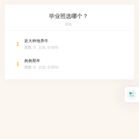
毕业照选哪个？
排名
农大种地养牛
1
票数:
0
占比:
0.00%
匆匆那年
1
票数:
0
占比:
0.00%