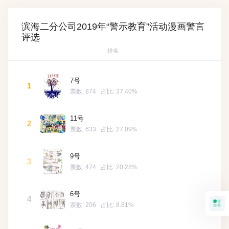
滨海二分公司2019年“警示教育”活动漫画警言
评选
排名
7号
1
票数:
874
占比:
37.40%
11号
2
票数:
633
占比:
27.09%
9号
3
票数:
474
占比:
20.28%
6号
4
票数:
206
占比:
8.81%