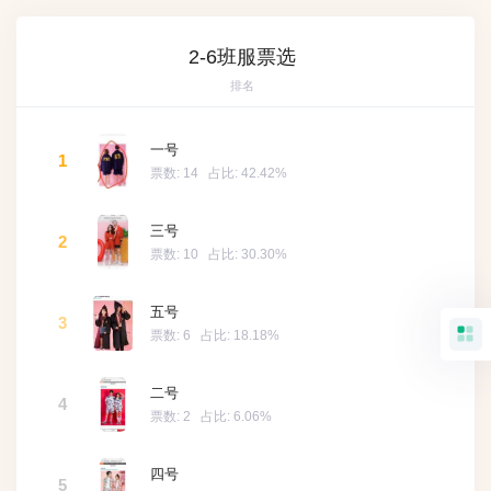
2-6班服票选
排名
一号
1
票数:
14
占比:
42.42%
三号
2
票数:
10
占比:
30.30%
五号
3
票数:
6
占比:
18.18%
二号
4
票数:
2
占比:
6.06%
四号
5