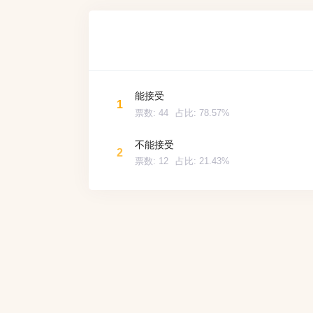
能接受
1
票数:
44
占比:
78.57%
不能接受
2
票数:
12
占比:
21.43%